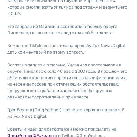
Следователи связались со Службой маршалов США,
которые смогли взять Уильямса под стражу и вернуть его
в США.
Его забрали из Майами и доставили в тюрьму округа
Пинеллас, где он остается под стражей без залога.
Компания TikTok не ответила на просьбу Fox News Digital
дать комментарий по этому вопросу.
Согласно записям в тюрьме, Уильямса арестовывали в
округе Пинеллас около 40 раз с 2007 года. В прошлом его
обвиняли в хранении наркотиков, фальсификации улик,
нанесении побоев при отягчающих обстоятельствах,
вооруженном ограблении, краже в особо крупных
размерах и сопротивлении при аресте.
Грег Вехнер (Greg Wehner) - репортер срочных новостей
на Fox News Digital.
Советы и идеи для репортажей можно присылать на
Greg.Wehner@Fox.com
и в Twitter @GregWehner.