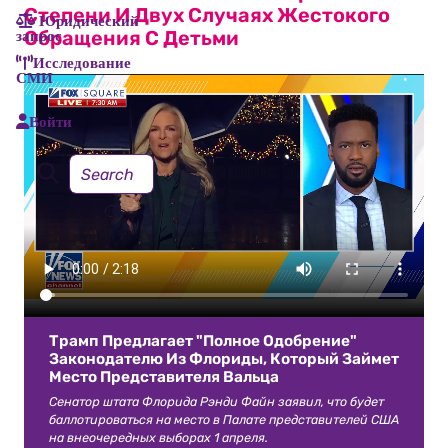
Степени И Двух Случаях Жестокого
Юридический
Обращения С Детьми
запрос
Исследование
СМИ
Войти
Трамп Предлагает "полное Одобрение"
Законодателю Из Флориды, Который Займет
Место Представителя Вальца
Сенатор штата Флорида Рэнди Файн заявил, что будет
баллотироваться на место в Палате представителей США
на внеочередных выборах 1 апреля.