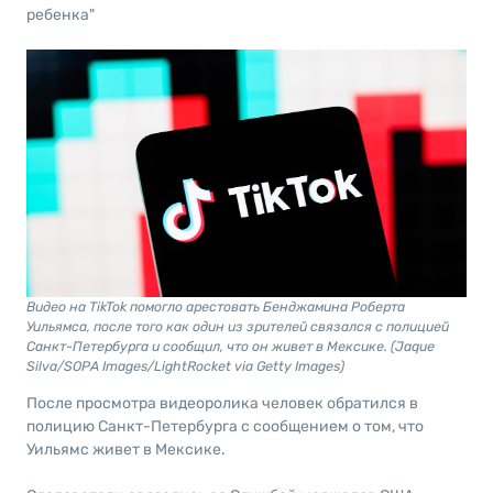
ребенка"
Видео на TikTok помогло арестовать Бенджамина Роберта
Уильямса, после того как один из зрителей связался с полицией
Санкт-Петербурга и сообщил, что он живет в Мексике. (Jaque
Silva/SOPA Images/LightRocket via Getty Images)
После просмотра видеоролика человек обратился в
полицию Санкт-Петербурга с сообщением о том, что
Уильямс живет в Мексике.