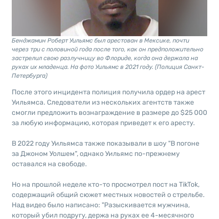
Бенджамин Роберт Уильямс был арестован в Мексике, почти
через три с половиной года после того, как он предположительно
застрелил свою разлучницу во Флориде, когда она держала на
руках их младенца. На фото Уильямс в 2021 году. (Полиция Санкт-
Петербурга)
После этого инцидента полиция получила ордер на арест
Уильямса. Следователи из нескольких агентств также
смогли предложить вознаграждение в размере до $25 000
за любую информацию, которая приведет к его аресту.
В 2022 году Уильямса также показывали в шоу "В погоне
за Джоном Уолшем", однако Уильямс по-прежнему
оставался на свободе.
Но на прошлой неделе кто-то просмотрел пост на TikTok,
содержащий общий сюжет местных новостей о стрельбе.
Над видео было написано: "Разыскивается мужчина,
который убил подругу, держа на руках ее 4-месячного