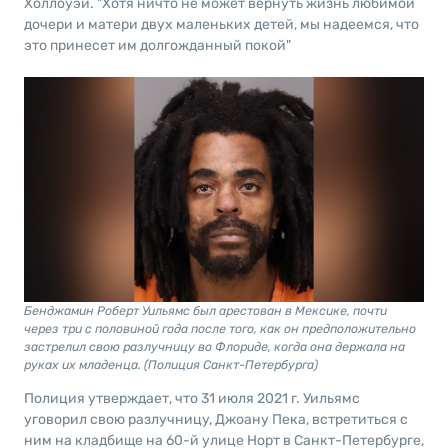
Холлоуэй. "Хотя ничто не может вернуть жизнь любимой
дочери и матери двух маленьких детей, мы надеемся, что
это принесет им долгожданный покой"
Бенджамин Роберт Уильямс был арестован в Мексике, почти
через три с половиной года после того, как он предположительно
застрелил свою разлучницу во Флориде, когда она держала на
руках их младенца. (Полиция Санкт-Петербурга)
Полиция утверждает, что 31 июля 2021 г. Уильямс
уговорил свою разлучницу, Джоану Пека, встретиться с
ним на кладбище на 60-й улице Норт в Санкт-Петербурге,