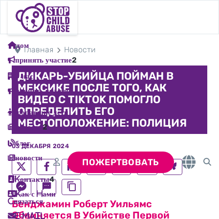
дом
Главная
Новости
принять участие
2
ДИКАРЬ-УБИЙЦА ПОЙМАН В
О нас
МЕКСИКЕ ПОСЛЕ ТОГО, КАК
принять участие
ВИДЕО С TIKTOK ПОМОГЛО
ОПРЕДЕЛИТЬ ЕГО
пропавшие дети
МЕСТОПОЛОЖЕНИЕ: ПОЛИЦИЯ
новости
2
блог
03 ДЕКАБРЯ 2024
новости
Share On Social Media
ПОЖЕРТВОВАТЬ
Kонтакты
4
Kак с Hами
Cвязаться
Бенджамин Роберт Уильямс
Обвиняется В Убийстве Первой
E-mail