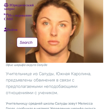
Юридический
запрос
Исследование
СМИ
Войти
Офис шерифа округа Салуда
Учительнице из Салуды, Южная Каролина,
предъявлены обвинения в связи с
предполагаемыми неподобающими
отношениями с учеником.
Учительницу средней школы Салуды зовут Мелисса
Гроло, сообщило в четверг Управление шерифа округа